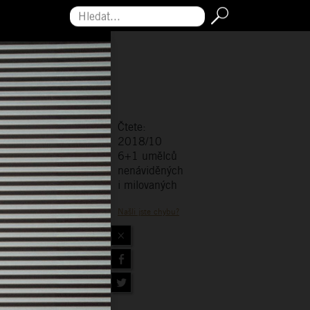
Hledat...
Čtete:
2018/10
6+1 umělců
nenáviděných
i milovaných
Našli jste chybu?
×