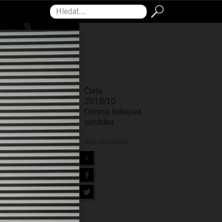
Hledat...
Čtete:
2018/10
Ohraná hokejová
pohádka
Našli jste chybu?
×