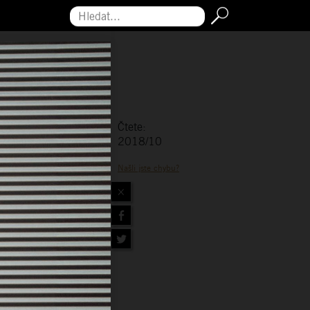
Hledat...
Čtete:
2018/10
Našli jste chybu?
×