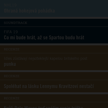
NHL19
Ohraná hokejová pohádka
SOUNDTRACK
FIFA 19
Co mi bude hrát, až se Spartou budu hrát
RECENZE
Idles zůstávají nejvzteklejší kapelou britského post
punku
RECENZE
Spoléhat na lásku Lennymu Kravitzovi nestačí
RECENZE