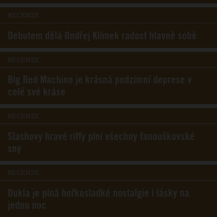
RECENZE
Debutem dělá Ondřej Klímek radost hlavně sobě
RECENZE
Big Red Machine je krásná podzimní deprese v
celé své kráse
RECENZE
Slashovy hravé riffy plní všechny fanouškovské
sny
RECENZE
Dukla je plná hořkosladké nostalgie i lásky na
jednu noc