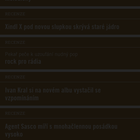
RECENZE
Xindl X pod novou slupkou skrývá staré jádro
RECENZE
Pekař peče k uzoufání nudný pop
rock pro rádia
RECENZE
Ivan Kral si na novém albu vystačil se
vzpomínáním
RECENZE
Agent Sasco míří s mnohačlennou posádkou
vysoko