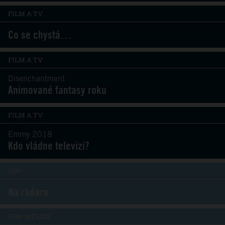
FILM A TV
Co se chystá…
FILM A TV
Disenchantment
Animované fantasy roku
FILM A TV
Emmy 2018
Kdo vládne televizi?
HRY
Na radaru
HRA MĚSÍCE