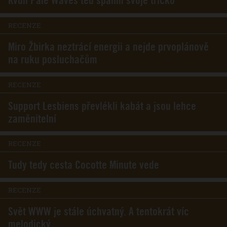
Kvůli Pale Waves teď spálím svoje tričko
RECENZE
Miro Žbirka neztrácí energii a nejde prvoplánově
na ruku posluchačům
RECENZE
Support Lesbiens převlékli kabát a jsou lehce
zaměnitelní
RECENZE
Tudy tedy cesta Cocotte Minute vede
RECENZE
Svět WWW je stále úchvatný. A tentokrát víc
melodický