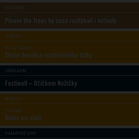
RECENZE
Please the Trees by snad rozhýbali i mrtvoly
NAŽIVO
Ricky Martin
Školní besídka roztančeného taťky
OBRAZEM
Festiwall – Očičkem Nožičky
NAŽIVO
Everlast
Blues mu sluší
PAMÁTNÉ DNY