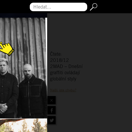
Hledat...
Čtete:
2018/12
2MAD – Dnešní
graffiti ovládají
globální styly
Našli jste chybu?
×