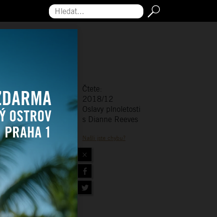
Hledat...
Čtete:
2018/12
Oslavy plnoletosti
s Dianne Reeves
Našli jste chybu?
×