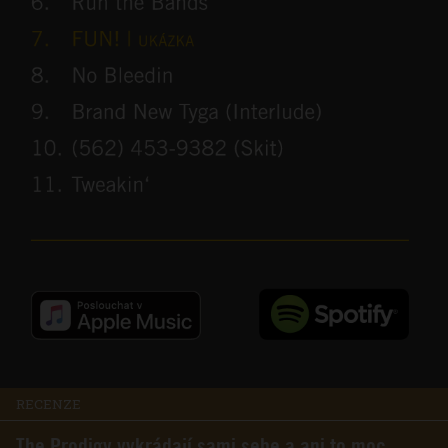
RECENZE
The Prodigy vykrádají sami sebe a ani to moc