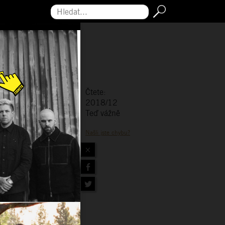
Hledat...
Čtete:
2018/12
Teď vážně
Našli jste chybu?
×