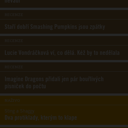
nevadí
RECENZE
Staří dobří Smashing Pumpkins jsou zpátky
RECENZE
Lucie Vondráčková ví, co dělá. Kéž by to nedělala
RECENZE
Imagine Dragons přidali jen pár bouřlivých
písniček do počtu
NAŽIVO
Sting a Shaggy
Dva protiklady, kterým to klape