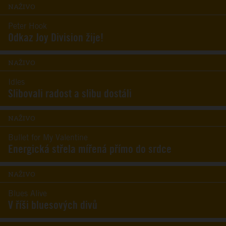
NAŽIVO
Peter Hook
Odkaz Joy Division žije!
NAŽIVO
Idles
Slibovali radost a slibu dostáli
NAŽIVO
Bullet for My Valentine
Energická střela mířená přímo do srdce
NAŽIVO
Blues Alive
V říši bluesových divů