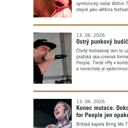
symfonický metal Within Te
stejně jako většina festiv
13. 06. 2026
Ostrý punkový budíč
Čtvrtý festivalový den to 
pražská ska‑coreová forma
People. Tvrdé riffy v kom
a nenechaly je vydechnou
13. 06. 2026
Konec mutace. Doko
for People jen opak
Britská kapela Bring Me T