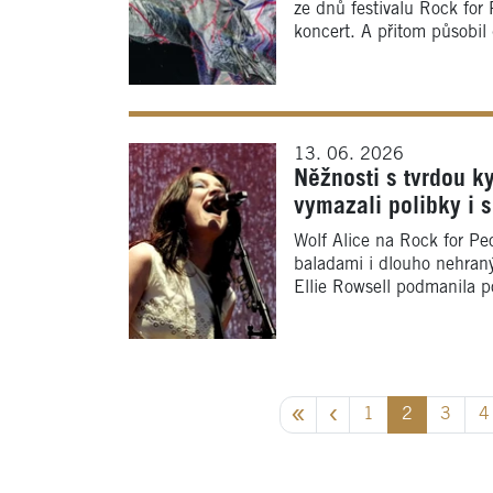
ze dnů festivalu Rock for 
koncert. A přitom působil 
13. 06. 2026
Něžnosti s tvrdou k
vymazali polibky i 
Wolf Alice na Rock for Pe
baladami i dlouho nehraný
Ellie Rowsell podmanila 
1
2
3
4