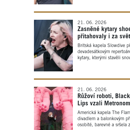
21. 06. 2026
Zasněné kytary sho
přitahovaly i za svě
Britská kapela Slowdive p
devadesátkovým repertoáre
kytary, kterými stavěli sno
21. 06. 2026
Růžoví roboti, Blac
Lips vzali Metronom
Americká kapela The Flam
divadlem a balonkovým př
osobité, barevné a sršela 