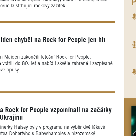
P
oručila strhující rockový zážitek.
aiden chyběl na Rock for People jen hlt
on Maiden zakončili letošní Rock for People.
rátili do 80. let a nabídli skvěle zahrané i zazpívané
ové opusy.
a Rock for People vzpomínali na začátky
 Ukrajinu
inerky Halsey byly v programu na výběr dvě lákavé
 Petea Dohertyho s Babyshambles a nizozemský