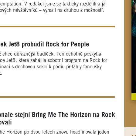
mptation. V redakci jsme se takticky rozdělili a já –
alových návštěvníků – vyrazil na druhou z možností.
ek Jet8 probudil Rock for People
už chce důraznější budíček. Ten ochotně poskytla
ce Jet8, která zahájila sobotní program na Rock for
binaci s dechovou sekcí k pódiu přitáhly fanoušky
t.
nale stejní Bring Me The Horizon na Rock
ovali
he Horizon po dvou letech znovu headlinovala jeden