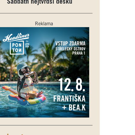
Sabbath nejtvrdší desku
Reklama