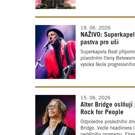
19. 06. 2026
NAŽIVO: Superkapela
pastva pro uši
Superkapela Beat připom
původními členy Belewem 
vysoká škola progresivního
15. 06. 2026
Alter Bridge oslňují
Rock for People
Odpoledne posledního dne 
Bridge. Vedle headlinera 
nedělního programu. Flori