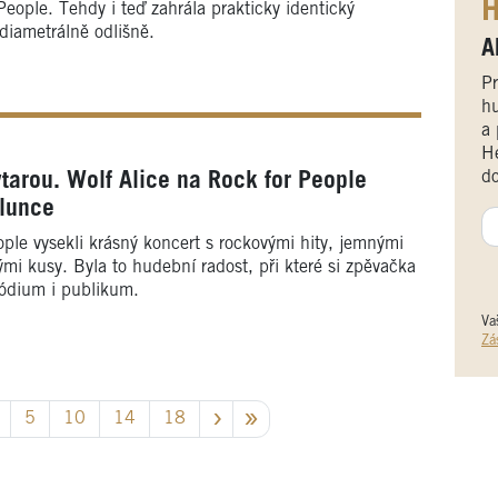
H
People. Tehdy i teď zahrála prakticky identický
diametrálně odlišně.
A
Pr
hu
a 
He
do
ytarou. Wolf Alice na Rock for People
slunce
ople vysekli krásný koncert s rockovými hity, jemnými
mi kusy. Byla to hudební radost, při které si zpěvačka
pódium i publikum.
Va
Zá
5
10
14
18