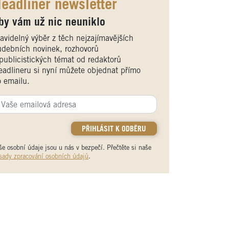
eadliner newsletter
by vám už nic neuniklo
avidelný výběr z těch nejzajímavějších
debních novinek, rozhovorů
publicistických témat od redaktorů
adlineru si nyní můžete objednat přímo
 emailu.
še osobní údaje jsou u nás v bezpečí. Přečtěte si naše
sady zpracování osobních údajů
.