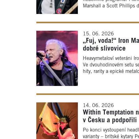
Marshall a Scott Phillips d
15. 06. 2026
„Fuj, voda!“ Iron M
dobré slivovice
Heavymetaloví veteráni Ir
Ve dvouhodinovém setu se v
hity, rarity a epické metal
14. 06. 2026
Within Temptation n
v Česku a podpořili
Po konci vystoupení headl
varianty – britské kytary