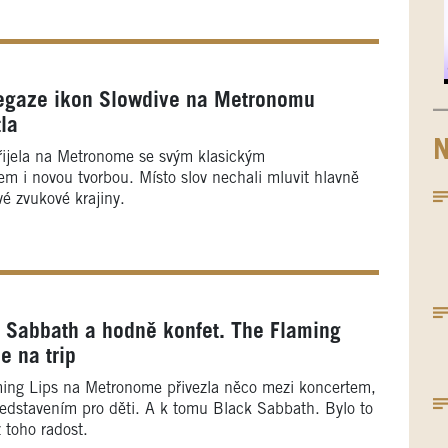
egaze ikon Slowdive na Metronomu
tla
N
řijela na Metronome se svým klasickým
m i novou tvorbou. Místo slov nechali mluvit hlavně
vé zvukové krajiny.
k Sabbath a hodně konfet. The Flaming
e na trip
ing Lips na Metronome přivezla něco mezi koncertem,
edstavením pro děti. A k tomu Black Sabbath. Bylo to
z toho radost.