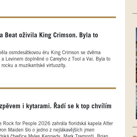
 Beat oživila King Crimson. Byla to
něla osmdesátkovou éru King Crimson se dvěma
a Levinem doplněné o Careyho z Tool a Vai. Byla to
 rocku a muzikantské virtuozity.
 zpěvem i kytarami. Řadí se k top chvílím
Rock for People 2026 zahrála floridská kapela Alter
Iron Maiden šlo o jedno z nejlákavějších jmen
dská čtveřice Myles Kennedy, Mark Tremonti, Brian