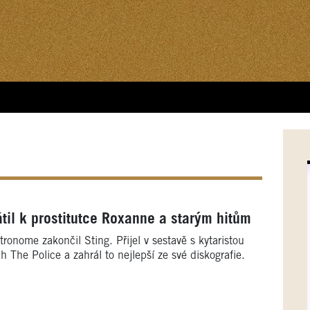
átil k prostitutce Roxanne a starým hitům
tronome zakončil Sting. Přijel v sestavě s kytaristou
The Police a zahrál to nejlepší ze své diskografie.