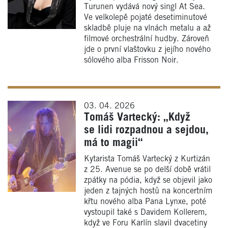
Turunen vydává nový singl At Sea.
Ve velkolepě pojaté desetiminutové
skladbě pluje na vlnách metalu a až
filmové orchestrální hudby. Zároveň
jde o první vlaštovku z jejího nového
sólového alba Frisson Noir.
03. 04. 2026
Tomáš Vartecký: „Když
se lidi rozpadnou a sejdou,
má to magii“
Kytarista Tomáš Vartecký z Kurtizán
z 25. Avenue se po delší době vrátil
zpátky na pódia, když se objevil jako
jeden z tajných hostů na koncertním
křtu nového alba Pana Lynxe, poté
vystoupil také s Davidem Kollerem,
když ve Foru Karlín slavil dvacetiny