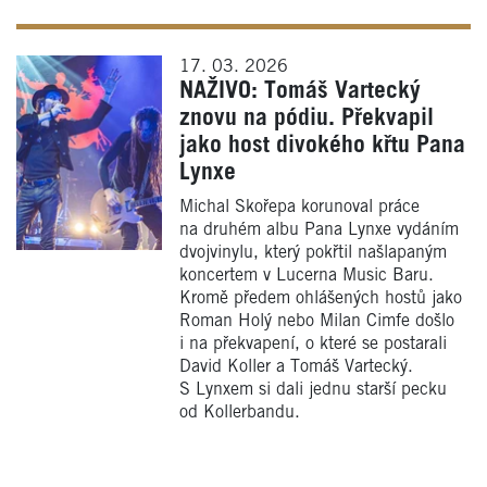
17. 03. 2026
NAŽIVO: Tomáš Vartecký
znovu na pódiu. Překvapil
jako host divokého křtu Pana
Lynxe
Michal Skořepa korunoval práce
na druhém albu Pana Lynxe vydáním
dvojvinylu, který pokřtil našlapaným
koncertem v Lucerna Music Baru.
Kromě předem ohlášených hostů jako
Roman Holý nebo Milan Cimfe došlo
i na překvapení, o které se postarali
David Koller a Tomáš Vartecký.
S Lynxem si dali jednu starší pecku
od Kollerbandu.