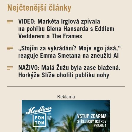
Nejčtenější články
VIDEO: Markéta Irglová zpívala
na pohřbu Glena Hansarda s Eddiem
Vedderem a The Frames
„Stojím za vykrádání? Moje ego jásá,“
reaguje Emma Smetana na zneužití AI
NAŽIVO: Malá Žužu byla zase blažená.
Horkýže Slíže oholili publiku nohy
Reklama