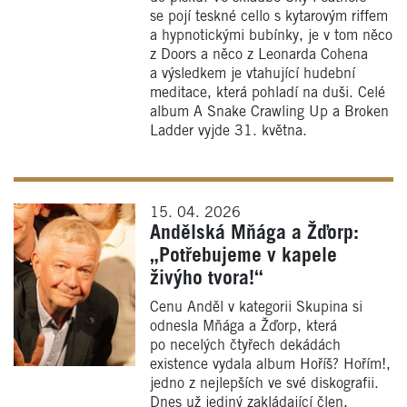
se pojí teskné cello s kytarovým riffem
a hypnotickými bubínky, je v tom něco
z Doors a něco z Leonarda Cohena
a výsledkem je vtahující hudební
meditace, která pohladí na duši. Celé
album A Snake Crawling Up a Broken
Ladder vyjde 31. května.
15. 04. 2026
Andělská Mňága a Žďorp:
„Potřebujeme v kapele
živýho tvora!“
Cenu Anděl v kategorii Skupina si
odnesla Mňága a Žďorp, která
po necelých čtyřech dekádách
existence vydala album Hoříš? Hořím!,
jedno z nejlepších ve své diskografii.
Dnes už jediný zakládající člen,