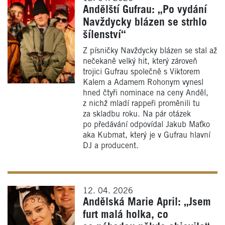
Andělští Gufrau: „Po vydání
Navždycky blázen se strhlo
šílenství“
Z písničky Navždycky blázen se stal až
nečekaně velký hit, který zároveň
trojici Gufrau společně s Viktorem
Kalem a Adamem Rohonym vynesl
hned čtyři nominace na ceny Anděl,
z nichž mladí rappeři proměnili tu
za skladbu roku. Na pár otázek
po předávání odpovídal Jakub Maťko
aka Kubmat, který je v Gufrau hlavní
DJ a producent.
12. 04. 2026
Andělská Marie April: „Jsem
furt malá holka, co