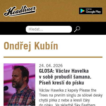
Hledat...
Ondřej Kubín
24. 04. 2026
GLOSA: Václav Havelka
v sobě probudil šamana.
Píseň kreslí do písku
Václav Havelka z kapely Please the
Trees na prvním singlu ze sólové desky
chytá pírka z nebe a kreslí čáry
do písku. Ve skladbě Sky Feathers