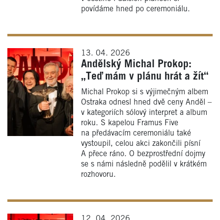
povídáme hned po ceremoniálu.
13. 04. 2026
Andělský Michal Prokop:
„Teď mám v plánu hrát a žít“
Michal Prokop si s výjimečným albem
Ostraka odnesl hned dvě ceny Anděl –
v kategoriích sólový interpret a album
roku. S kapelou Framus Five
na předávacím ceremoniálu také
vystoupil, celou akci zakončili písní
A přece ráno. O bezprostřední dojmy
se s námi následně podělil v krátkém
rozhovoru.
12. 04. 2026