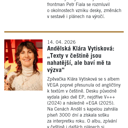
frontman Petr Fiala se rozmluvil
o okolnostech vzniku desky, změnách
v sestavě i plánech na výročí.
14. 04. 2026
Andělská Klára Vytisková:
„Texty v češtině jsou
nahatější, ale baví mě ta
výzva“
Zpěvačka Klára Vytisková se s albem
VEGA poprvé přesunula od angličtiny
k textům v češtině. Desku původně
vydala jako dvě EP, nejdříve V+++
(2024) a následně +EGA (2025).
Na Cenách Anděl s kapelou zahrála
píseň 3000 dní a získala sošku
za interpretku roku. O albu, zpívání
v češtině i dalších plánech si