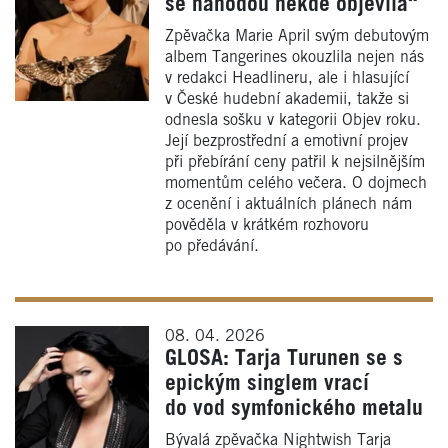
se náhodou někde objevila“
Zpěvačka Marie April svým debutovým
albem Tangerines okouzlila nejen nás
v redakci Headlineru, ale i hlasující
v České hudební akademii, takže si
odnesla sošku v kategorii Objev roku.
Její bezprostřední a emotivní projev
při přebírání ceny patřil k nejsilnějším
momentům celého večera. O dojmech
z ocenění i aktuálních plánech nám
pověděla v krátkém rozhovoru
po předávání.
08. 04. 2026
GLOSA: Tarja Turunen se s
epickým singlem vrací
do vod symfonického metalu
Bývalá zpěvačka Nightwish Tarja