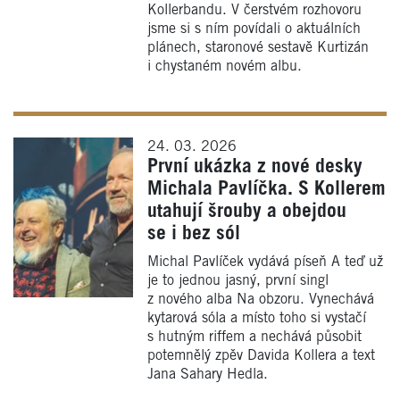
Kollerbandu. V čerstvém rozhovoru
jsme si s ním povídali o aktuálních
plánech, staronové sestavě Kurtizán
i chystaném novém albu.
24. 03. 2026
První ukázka z nové desky
Michala Pavlíčka. S Kollerem
utahují šrouby a obejdou
se i bez sól
Michal Pavlíček vydává píseň A teď už
je to jednou jasný, první singl
z nového alba Na obzoru. Vynechává
kytarová sóla a místo toho si vystačí
s hutným riffem a nechává působit
potemnělý zpěv Davida Kollera a text
Jana Sahary Hedla.