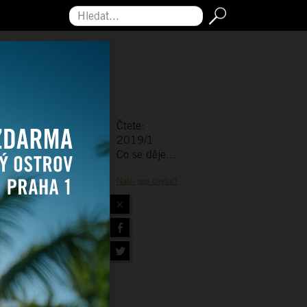
Hledat...
Čtete:
2019/1
Co se děje...
Našli jste chybu?
×