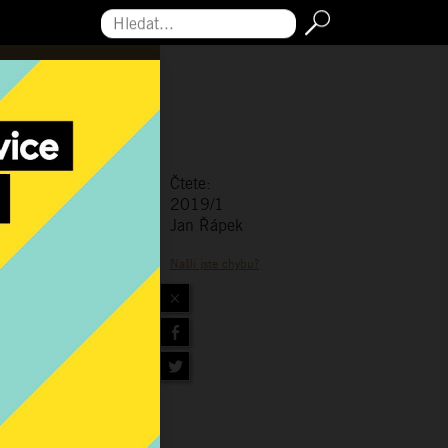
Hledat...
Čtete:
2019/1
Jan Řápek
Našli jste chybu?
×