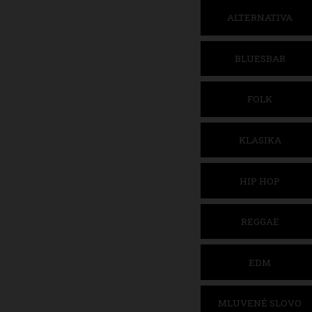
ALTERNATIVA
BLUESBAR
FOLK
KLASIKA
HIP HOP
REGGAE
EDM
MLUVENÉ SLOVO