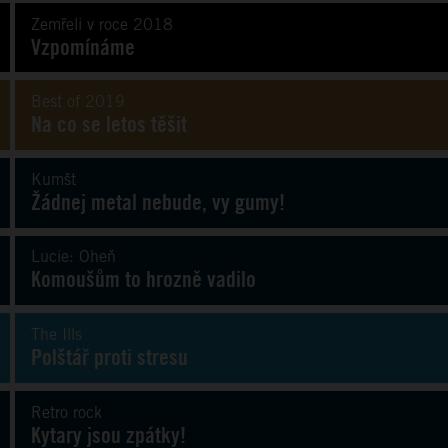
Zemřeli v roce 2018
Vzpomínáme
Best of 2019
Na co se letos těšit
Kumšt
Žádnej metal nebude, vy gumy!
Lucie: Oheň
Komoušům to hrozně vadilo
The Ills
Polštář proti stresu
Retro rock
Kytary jsou zpátky!