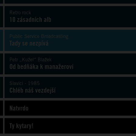
Retro rock
10 zásadních alb
Public Service Broadcasting
Tady se nezpívá
Petr „Kužel“ Blažek
Od bedňáka k manažerovi
Slavíci - 1985
Chléb náš vezdejší
Natvrdo
Ty kytary!