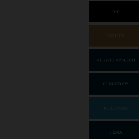
RIP
VÝHLED
VEGYHO VÝSLECH
SONGSTORY
ROZHOVOR
TÉMA