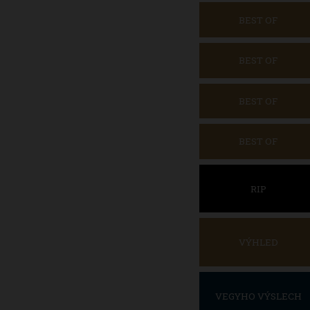
BEST OF
BEST OF
BEST OF
BEST OF
RIP
VÝHLED
VEGYHO VÝSLECH