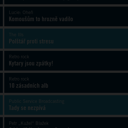
Lucie: Oheň
Komoušům to hrozně vadilo
The Ills
Polštář proti stresu
Retro rock
Kytary jsou zpátky!
Retro rock
10 zásadních alb
Public Service Broadcasting
Tady se nezpívá
Petr „Kužel“ Blažek