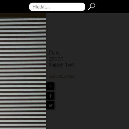
Hledat...
Čtete:
2019/1
Vojtěch Tkáč
Našli jste chybu?
×