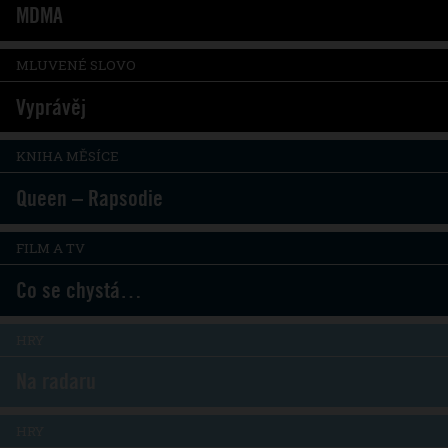
MDMA
MLUVENÉ SLOVO
Vyprávěj
KNIHA MĚSÍCE
Queen – Rapsodie
FILM A TV
Co se chystá…
HRY
Na radaru
HRY