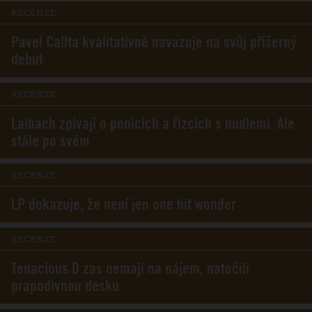
RECENZE
Pavel Callta kvalitativně navazuje na svůj příšerný
debut
RECENZE
Laibach zpívají o ponících a řízcích s nudlemi. Ale
stále po svém
RECENZE
LP dokazuje, že není jen one hit wonder
RECENZE
Tenacious D zas nemají na nájem, natočili
prapodivnou desku