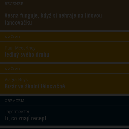
RECENZE
Vesna funguje, když si nehraje na lidovou
tancovačku
NAŽIVO
Paul Mccartney
Jediný svého druhu
NAŽIVO
Viagra Boys
Bizár ve školní tělocvičně
OBRAZEM
Jägermeister
Ti, co znají recept