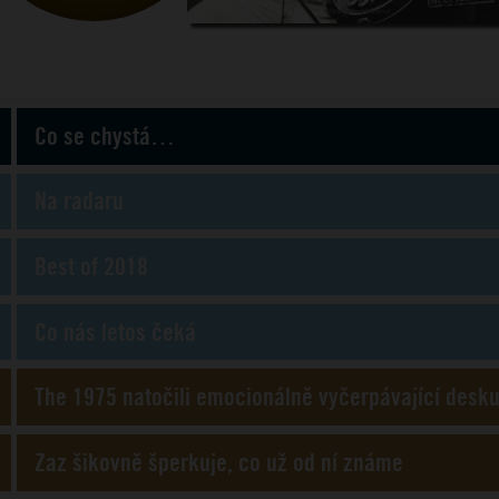
Co se chystá…
Na radaru
Best of 2018
Co nás letos čeká
The 1975 natočili emocionálně vyčerpávající desk
Zaz šikovně šperkuje, co už od ní známe