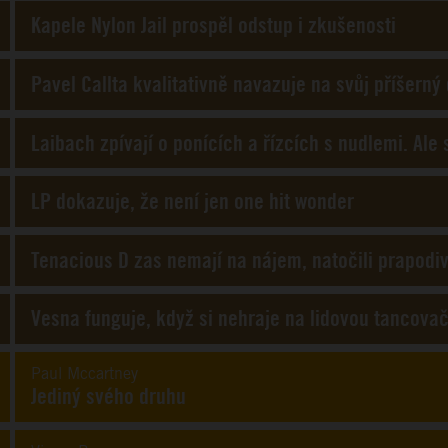
Kapele Nylon Jail prospěl odstup i zkušenosti
Pavel Callta kvalitativně navazuje na svůj příšerný
Laibach zpívají o ponících a řízcích s nudlemi. Ale
LP dokazuje, že není jen one hit wonder
Tenacious D zas nemají na nájem, natočili prapodi
Vesna funguje, když si nehraje na lidovou tancova
Paul Mccartney
Jediný svého druhu