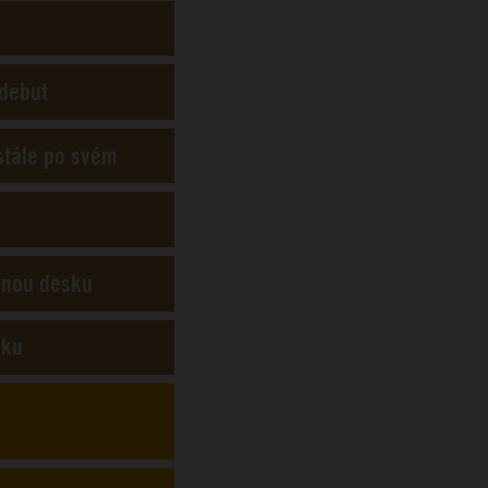
 debut
 stále po svém
vnou desku
čku