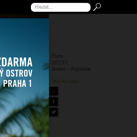
Hledat...
Čtete:
2019/1
Queen – Rapsodie
Našli jste chybu?
×