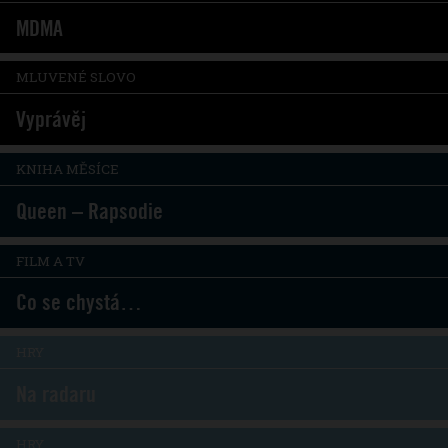
MDMA
MLUVENÉ SLOVO
Vyprávěj
KNIHA MĚSÍCE
Queen – Rapsodie
FILM A TV
Co se chystá…
HRY
Na radaru
HRY