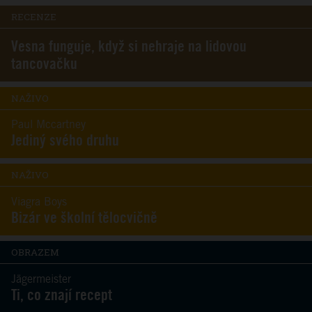
RECENZE
Vesna funguje, když si nehraje na lidovou
tancovačku
NAŽIVO
Paul Mccartney
Jediný svého druhu
NAŽIVO
Viagra Boys
Bizár ve školní tělocvičně
OBRAZEM
Jägermeister
Ti, co znají recept