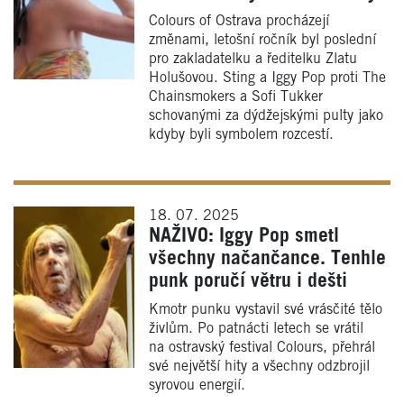
Colours of Ostrava procházejí
změnami, letošní ročník byl poslední
pro zakladatelku a ředitelku Zlatu
Holušovou. Sting a Iggy Pop proti The
Chainsmokers a Sofi Tukker
schovanými za dýdžejskými pulty jako
kdyby byli symbolem rozcestí.
18. 07. 2025
NAŽIVO: Iggy Pop smetl
všechny načančance. Tenhle
punk poručí větru i dešti
Kmotr punku vystavil své vrásčité tělo
živlům. Po patnácti letech se vrátil
na ostravský festival Colours, přehrál
své největší hity a všechny odzbrojil
syrovou energií.