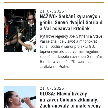
21. 07. 2025
NAŽIVO: Setkání kytarových
géniů. Snové dvojici Satriani
a Vai asistoval krteček
Kytarové legendy Joe Satriani a Steve
Vai se znají celý život a mnohokrát
sdíleli pódia v rámci projektu G3,
teprve nyní ale poprvé mají regulérní
společnou kapelu nazvanou SatchVai
Band. Ta v neděli 20. července
zavítala do Prahy.
21. 07. 2025
GLOSA: Hlavní hvězdy
na závěr Colours zklamaly.
Zachraňovaly to malé scény