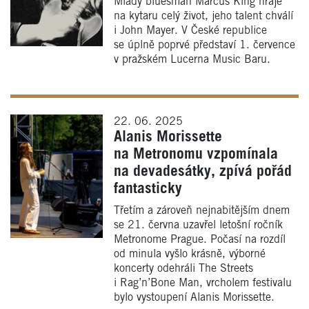
Mladý bluesman Marcus King hraje
na kytaru celý život, jeho talent chválí
i John Mayer. V České republice
se úplně poprvé představí 1. července
v pražském Lucerna Music Baru.
22. 06. 2025
Alanis Morissette
na Metronomu vzpomínala
na devadesátky, zpívá pořád
fantasticky
Třetím a zároveň nejnabitějším dnem
se 21. června uzavřel letošní ročník
Metronome Prague. Počasí na rozdíl
od minula vyšlo krásně, výborné
koncerty odehráli The Streets
i Rag’n’Bone Man, vrcholem festivalu
bylo vystoupení Alanis Morissette.