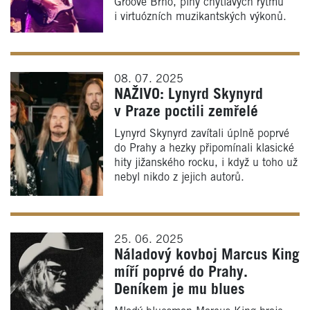
Groove Brno, plný chytlavých rytmů
i virtuózních muzikantských výkonů.
08. 07. 2025
NAŽIVO: Lynyrd Skynyrd
v Praze poctili zemřelé
Lynyrd Skynyrd zavítali úplně poprvé
do Prahy a hezky připomínali klasické
hity jižanského rocku, i když u toho už
nebyl nikdo z jejich autorů.
25. 06. 2025
Náladový kovboj Marcus King
míří poprvé do Prahy.
Deníkem je mu blues