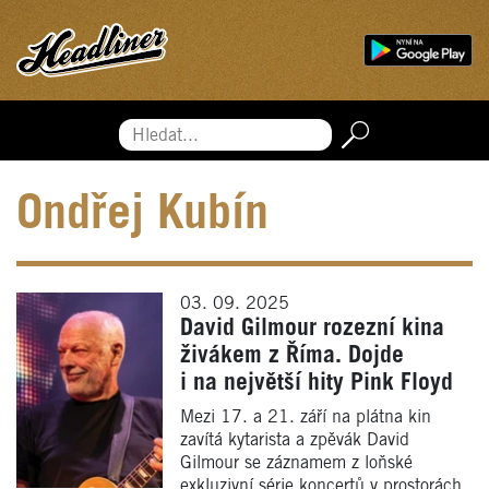
Hledat...
Ondřej Kubín
03. 09. 2025
David Gilmour rozezní kina
živákem z Říma. Dojde
i na největší hity Pink Floyd
Mezi 17. a 21. září na plátna kin
zavítá kytarista a zpěvák David
Gilmour se záznamem z loňské
exkluzivní série koncertů v prostorách