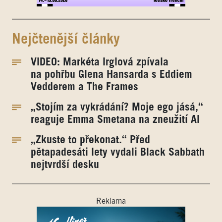
Nejčtenější články
VIDEO: Markéta Irglová zpívala
na pohřbu Glena Hansarda s Eddiem
Vedderem a The Frames
„Stojím za vykrádání? Moje ego jásá,“
reaguje Emma Smetana na zneužití AI
„Zkuste to překonat.“ Před
pětapadesáti lety vydali Black Sabbath
nejtvrdší desku
Reklama