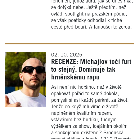
fenomén, jehož aura, jak se dnes říká,
se dotýká nebe. Ještě předtím, než
ovládl spotlight na pražském pódiu,
se však poeticky odhodlal k tiché
cestě před bouří. A fanoušci to žerou.
02. 10. 2025
RECENZE: Michajlov točí furt
to stejný. Dominuje tak
brněnskému rapu
Asi není nic horšího, než v životě
opakovat pořád to samé dokola,
pomyslí si asi každý párkrát za život.
Jenže co když mluvíme o životě
naplněném kvalitním rapem,
vstáváním bez budíku, tučným
výdělkem za show, loajálním okolím
a spokojenou existencí? Brněnská