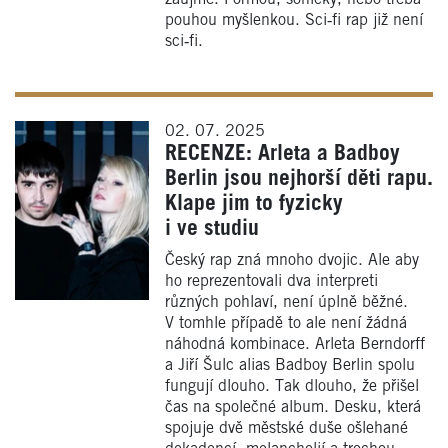
pouhou myšlenkou. Sci‑fi rap již není
sci‑fi.
02. 07. 2025
RECENZE: Arleta a Badboy
Berlin jsou nejhorší děti rapu.
Klape jim to fyzicky
i ve studiu
Český rap zná mnoho dvojic. Ale aby
ho reprezentovali dva interpreti
různých pohlaví, není úplně běžné.
V tomhle případě to ale není žádná
náhodná kombinace. Arleta Berndorff
a Jiří Šulc alias Badboy Berlin spolu
fungují dlouho. Tak dlouho, že přišel
čas na společné album. Desku, která
spojuje dvě městské duše ošlehané