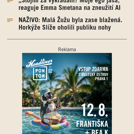
„Stojím za vykrádání? Moje ego jásá,“
reaguje Emma Smetana na zneužití AI
NAŽIVO: Malá Žužu byla zase blažená.
Horkýže Slíže oholili publiku nohy
Reklama