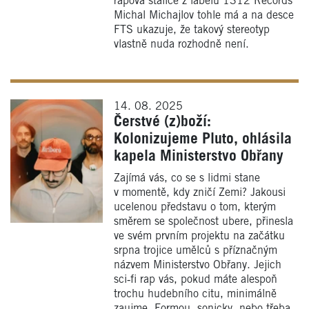
rapová stálice z labelu 1312 Records
Michal Michajlov tohle má a na desce
FTS ukazuje, že takový stereotyp
vlastně nuda rozhodně není.
14. 08. 2025
Čerstvé (z)boží:
Kolonizujeme Pluto, ohlásila
kapela Ministerstvo Obřany
Zajímá vás, co se s lidmi stane
v momentě, kdy zničí Zemi? Jakousi
ucelenou představu o tom, kterým
směrem se společnost ubere, přinesla
ve svém prvním projektu na začátku
srpna trojice umělců s příznačným
názvem Ministerstvo Obřany. Jejich
sci‑fi rap vás, pokud máte alespoň
trochu hudebního citu, minimálně
zaujme. Formou, sonicky, nebo třeba