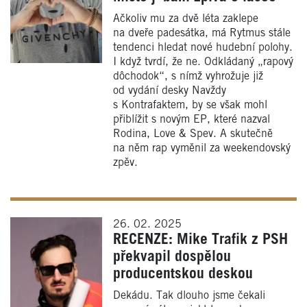
Ačkoliv mu za dvě léta zaklepe
na dveře padesátka, má Rytmus stále
tendenci hledat nové hudební polohy.
I když tvrdí, že ne. Odkládaný „rapový
dôchodok“, s nímž vyhrožuje již
od vydání desky Navždy
s Kontrafaktem, by se však mohl
přiblížit s novým EP, které nazval
Rodina, Love & Spev. A skutečně
na něm rap vyměnil za weekendovský
zpěv.
26. 02. 2025
RECENZE: Mike Trafik z PSH
překvapil dospělou
producentskou deskou
Dekádu. Tak dlouho jsme čekali