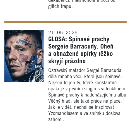
dekadencí, melancholií a trochou
glitch‑trapu.
21. 05. 2025
GLOSA: Špinavé prachy
Sergeie Barracudy. Oheň
a obnažené upírky těžko
skryjí prázdno
Ostravský matador Sergei Barracuda
dělá mnoho věcí, které jsou špinavé.
Nejsou to jen ty, které konstantně
opakuje v prvním singlu s videoklipem
Špinavé prachy k nadcházejícímu albu
Věčný hlad, ale také práce na place.
Jak je vidět, nechal se inspirovat
Yzomandiasem a ve snímku doslova
zahořel.