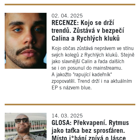
02. 04. 2025
RECENZE: Kojo se drží
trendů. Zůstává v bezpečí
Calina a Rychlých kluků
Kojo občas zůstává neprávem ve stínu
svých kolegů z Rychlých kluků. Stejně
jako slavnější Calin a řada dalších
se i on posunul do mainstreamu.
A jakožto "rapující kadeřník"
zpopovatěl. Trend drží i na aktuálním
EP s názvem blue.
14. 03. 2025
GLOSA: Překvapení. Rytmus
jako taťka bez sprosťáren.
Místo j*bání zpívá o lásce