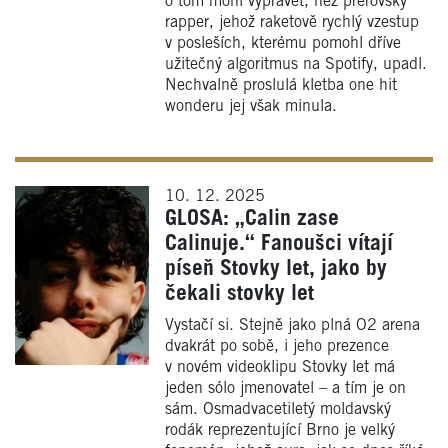
o tom mohl vyprávět, než přerovský
rapper, jehož raketově rychlý vzestup
v posleších, kterému pomohl dříve
užitečný algoritmus na Spotify, upadl.
Nechvalně proslulá kletba one hit
wonderu jej však minula.
10. 12. 2025
GLOSA: „Calin zase
Calinuje.“ Fanoušci vítají
píseň Stovky let, jako by
čekali stovky let
Vystačí si. Stejně jako plná O2 arena
dvakrát po sobě, i jeho prezence
v novém videoklipu Stovky let má
jeden sólo jmenovatel – a tím je on
sám. Osmadvacetiletý moldavský
rodák reprezentující Brno je velký