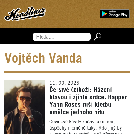
Hledat...
Vojtěch Vanda
11. 03. 2026
Čerstvé (z)boží: Házení
hlavou i zjihlé srdce. Rapper
Yann Roses ruší kletbu
umělce jednoho hitu
Covidové křivdy začas pominou,
úspěchy nicméně taky. Kdo jiný by