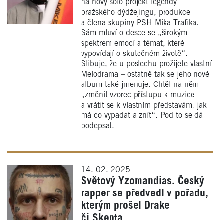
na nový sólo projekt legendy
pražského dýdžejingu, produkce
a člena skupiny PSH Mika Trafika.
Sám mluví o desce se „širokým
spektrem emocí a témat, které
vypovídají o skutečném životě“.
Slibuje, že u poslechu prožijete vlastní
Melodrama – ostatně tak se jeho nové
album také jmenuje. Chtěl na něm
„změnit vzorec přístupu k muzice
a vrátit se k vlastním představám, jak
má co vypadat a znít“. Pod to se dá
podepsat.
14. 02. 2025
Světový Yzomandias. Český
rapper se předvedl v pořadu,
kterým prošel Drake
či Skepta