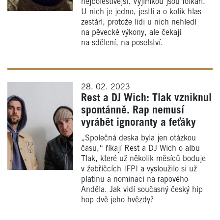
nejbolestivější. Výjimkou jsou folkaři.
U nich je jedno, jestli a o kolik hlas
zestárl, protože lidi u nich nehledí
na pěvecké výkony, ale čekají
na sdělení, na poselství.
28. 02. 2023
Rest a DJ Wich: Tlak vzniknul
spontánně. Rap nemusí
vyrábět ignoranty a feťáky
„Společná deska byla jen otázkou
času,“ říkají Rest a DJ Wich o albu
Tlak, které už několik měsíců boduje
v žebříčcích IFPI a vysloužilo si už
platinu a nominaci na rapového
Anděla. Jak vidí současný český hip
hop dvě jeho hvězdy?