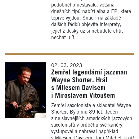
podobného nestávalo, většina
dnešních tipů nabízí alba a EP, která
teprve vyjdou. Snad i na základě
dalších řádků objevíte interprety,
jejichž desky už si nebudete chtít
nechat ujít.
02. 03. 2023
Zemřel legendární jazzman
Wayne Shorter. Hrál
s Milesem Davisem
i Miroslavem Vitoušem
Zemřel saxofonista a skladatel Wayne
Shorter. Bylo mu 89 let. Jeden
z nejslavnějších amerických jazzových
saxofonistů v průběhu své kariéry
vystupoval a nahrával například
s Milesem Davisem, Joni Mitchel, s níž