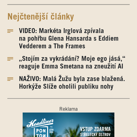
Nejčtenější články
VIDEO: Markéta Irglová zpívala
na pohřbu Glena Hansarda s Eddiem
Vedderem a The Frames
„Stojím za vykrádání? Moje ego jásá,“
reaguje Emma Smetana na zneužití AI
NAŽIVO: Malá Žužu byla zase blažená.
Horkýže Slíže oholili publiku nohy
Reklama