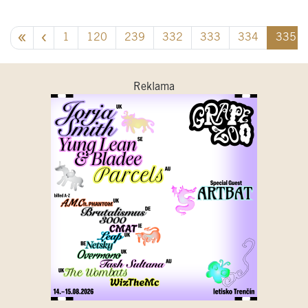
1
120
239
332
333
334
335
Reklama