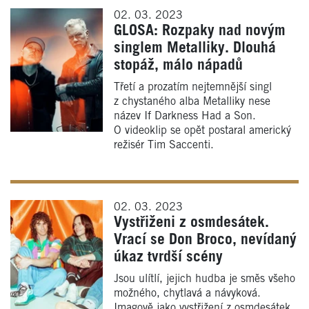
02. 03. 2023
GLOSA: Rozpaky nad novým
singlem Metalliky. Dlouhá
stopáž, málo nápadů
Třetí a prozatím nejtemnější singl
z chystaného alba Metalliky nese
název If Darkness Had a Son.
O videoklip se opět postaral americký
režisér Tim Saccenti.
02. 03. 2023
Vystřiženi z osmdesátek.
Vrací se Don Broco, nevídaný
úkaz tvrdší scény
Jsou ulítlí, jejich hudba je směs všeho
možného, chytlavá a návyková.
Imagově jako vystřižení z osmdesátek,