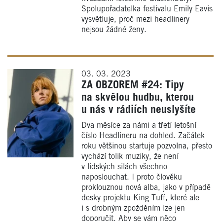
Spolupořadatelka festivalu Emily Eavis
vysvětluje, proč mezi headlinery
nejsou žádné ženy.
03. 03. 2023
ZA OBZOREM #24: Tipy
na skvělou hudbu, kterou
u nás v rádiích neuslyšíte
Dva měsíce za námi a třetí letošní
číslo Headlineru na dohled. Začátek
roku většinou startuje pozvolna, přesto
vychází tolik muziky, že není
v lidských silách všechno
naposlouchat. I proto člověku
proklouznou nová alba, jako v případě
desky projektu King Tuff, které ale
i s drobným zpožděním lze jen
doporučit. Aby se vám něco