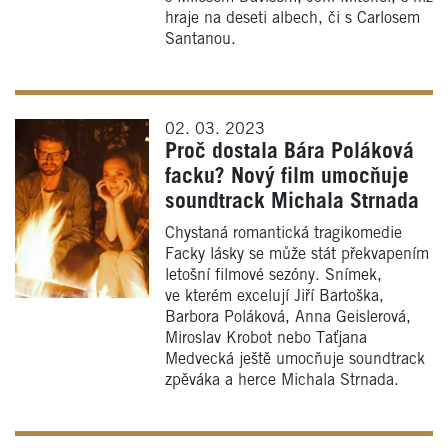
hraje na deseti albech, či s Carlosem
Santanou.
02. 03. 2023
Proč dostala Bára Poláková
facku? Nový film umocňuje
soundtrack Michala Strnada
Chystaná romantická tragikomedie
Facky lásky se může stát překvapením
letošní filmové sezóny. Snímek,
ve kterém excelují Jiří Bartoška,
Barbora Poláková, Anna Geislerová,
Miroslav Krobot nebo Taťjana
Medvecká ještě umocňuje soundtrack
zpěváka a herce Michala Strnada.